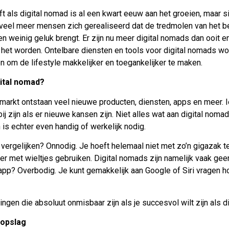
 als digital nomad is al een kwart eeuw aan het groeien, maar s
el meer mensen zich gerealiseerd dat de tredmolen van het bed
n weinig geluk brengt. Er zijn nu meer digital nomads dan ooit en
 het worden. Ontelbare diensten en tools voor digital nomads w
 om de lifestyle makkelijker en toegankelijker te maken.
gital nomad?
markt ontstaan veel nieuwe producten, diensten, apps en meer. I
 bij zijn als er nieuwe kansen zijn. Niet alles wat aan digital noma
is echter even handig of werkelijk nodig.
ergelijken? Onnodig. Je hoeft helemaal niet met zo’n gigazak te
r met wieltjes gebruiken. Digital nomads zijn namelijk vaak gee
pp? Overbodig. Je kunt gemakkelijk aan Google of Siri vragen ho
dingen die absoluut onmisbaar zijn als je succesvol wilt zijn als d
opslag