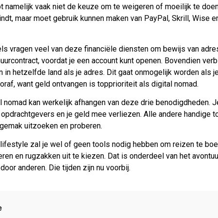
t namelijk vaak niet de keuze om te weigeren of moeilijk te doe
ndt, maar moet gebruik kunnen maken van PayPal, Skrill, Wise e
els vragen veel van deze financiële diensten om bewijs van adre
 huurcontract, voordat je een account kunt openen. Bovendien ver
 in hetzelfde land als je adres. Dit gaat onmogelijk worden als je
af, want geld ontvangen is topprioriteit als digital nomad.
al nomad kan werkelijk afhangen van deze drie benodigdheden. J
je opdrachtgevers en je geld mee verliezen. Alle andere handige to
 gemak uitzoeken en proberen.
 lifestyle zal je wel of geen tools nodig hebben om reizen te bo
iseren en rugzakken uit te kiezen. Dat is onderdeel van het avontuu
door anderen. Die tijden zijn nu voorbij.
e