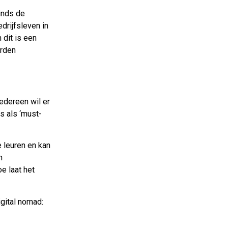
inds de
rijfsleven in
 dit is een
orden
edereen wil er
ds als ‘must-
 leuren en kan
n
e laat het
igital nomad: