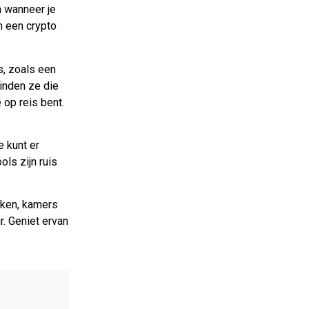
n wanneer je
n een crypto
s, zoals een
binden ze die
 op reis bent.
e kunt er
ols zijn ruis
eken, kamers
r. Geniet ervan