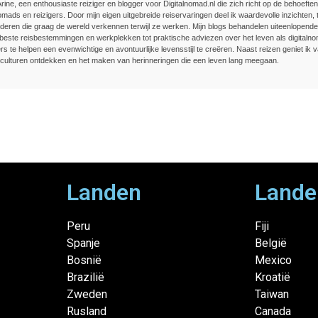
Arine, een enthousiaste reiziger en blogger voor Digitalnomad.nl die zich richt op de behoefte
nomads en reizigers. Door mijn eigen uitgebreide reiservaringen deel ik waardevolle inzichten, t
deren die graag de wereld verkennen terwijl ze werken. Mijn blogs behandelen uiteenlopend
beste reisbestemmingen en werkplekken tot praktische adviezen over het leven als digitalnom
rs te helpen een evenwichtige en avontuurlijke levensstijl te creëren. Naast reizen geniet ik v
culturen ontdekken en het maken van herinneringen die een leven lang meegaan.
Landen
Lande
Peru
Fiji
Spanje
België
Bosnië
Mexico
Brazilië
Kroatië
Zweden
Taiwan
Rusland
Canada