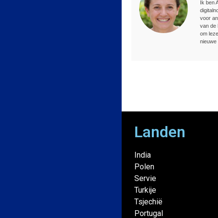
Ik ben 
digital
voor an
van de 
om leze
nieuwe 
Landen
India
Polen
Servie
Turkije
Tsjechië
Portugal