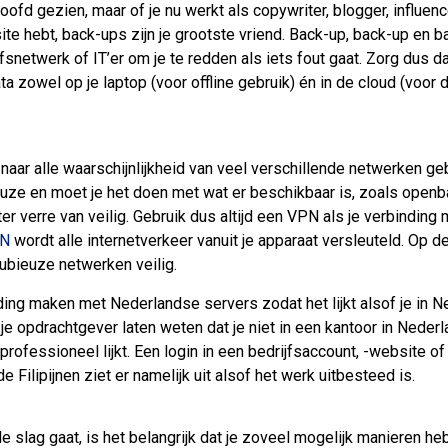
ofd gezien, maar of je nu werkt als copywriter, blogger, influencer
te hebt, back-ups zijn je grootste vriend. Back-up, back-up en 
fsnetwerk of IT’er om je te redden als iets fout gaat. Zorg dus da
a zowel op je laptop (voor offline gebruik) én in de cloud (voor 
 naar alle waarschijnlijkheid van veel verschillende netwerken g
uze en moet je het doen met wat er beschikbaar is, zoals openba
er verre van veilig. Gebruik dus altijd een VPN als je verbinding
N
wordt alle internetverkeer vanuit je apparaat versleuteld. Op 
bieuze netwerken veilig.
inding maken met Nederlandse servers zodat het lijkt alsof je in N
je opdrachtgever laten weten dat je niet in een kantoor in Nederla
nprofessioneel lijkt. Een login in een bedrijfsaccount, -website o
e Filipijnen ziet er namelijk uit alsof het werk uitbesteed is.
de slag gaat, is het belangrijk dat je zoveel mogelijk manieren he