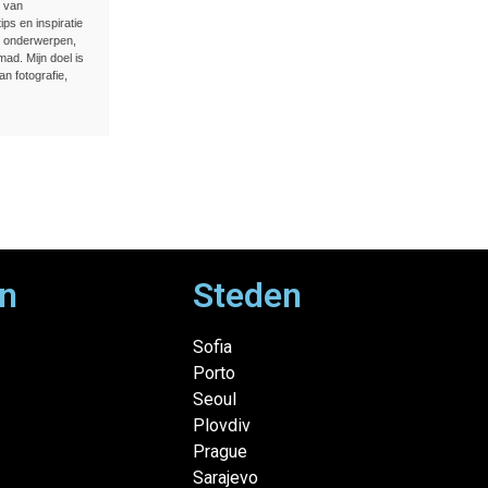
n van
ips en inspiratie
e onderwerpen,
ad. Mijn doel is
an fotografie,
n
Steden
Sofia
Porto
Seoul
Plovdiv
Prague
Sarajevo