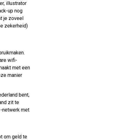
, illustrator
back-up nog
t je zoveel
de zekerheid)
ebruikmaken.
re wifi-
 maakt met een
deze manier
ederland bent,
nd zit te
f -netwerk met
bt om geld te