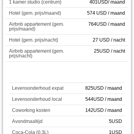
1 kamer studio (centrum)
401USD/ maand
Hotel (gem. prijs/maand)
574 USD / maand
Airbnb appartement (gem.
764USD / maand
prijs/maand)
Hotel (gem. prijs/nacht)
27 USD / nacht
Airbnb appartement (gem.
25USD / nacht
prijs/nacht)
Cost of Living
Levensonderhoud expat
825USD / maand
Levensonderhoud local
544USD / maand
Coworking kosten
142USD / maand
Avondmaaltijd
5USD
Coca-Cola (0.3L)
1USD