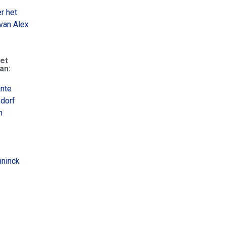
r het
van Alex
het
an:
nte
dorf
n
ninck