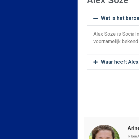
Alex Soze
Wat is het bero
Alex Soze is Social
voornamelijk bekend 
Waar heeft Alex
Arin
Ik ben 