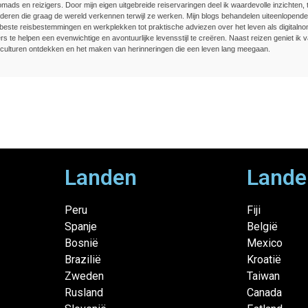
nomads en reizigers. Door mijn eigen uitgebreide reiservaringen deel ik waardevolle inzichten, t
deren die graag de wereld verkennen terwijl ze werken. Mijn blogs behandelen uiteenlopend
beste reisbestemmingen en werkplekken tot praktische adviezen over het leven als digitalnom
rs te helpen een evenwichtige en avontuurlijke levensstijl te creëren. Naast reizen geniet ik v
culturen ontdekken en het maken van herinneringen die een leven lang meegaan.
Landen
Lande
Peru
Fiji
Spanje
België
Bosnië
Mexico
Brazilië
Kroatië
Zweden
Taiwan
Rusland
Canada