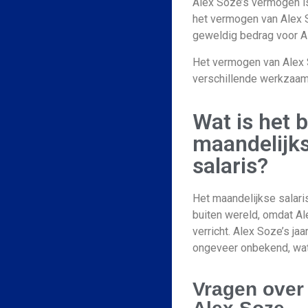
Alex Soze’s vermogen i
het vermogen van Alex 
geweldig bedrag voor A
Het vermogen van Alex S
verschillende werkzaam
Wat is het 
maandelijks
salaris?
Het maandelijkse salari
buiten wereld
, omdat
Al
verricht. Alex Soze’s j
ongeveer onbekend, wat
Vragen over