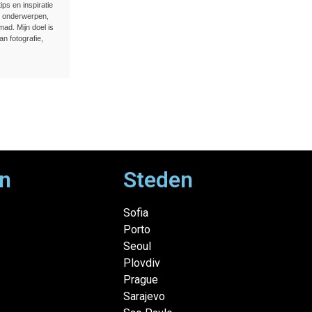
ips en inspiratie
e onderwerpen,
ad. Mijn doel is
an fotografie,
n
Steden
Sofia
Porto
Seoul
Plovdiv
Prague
Sarajevo