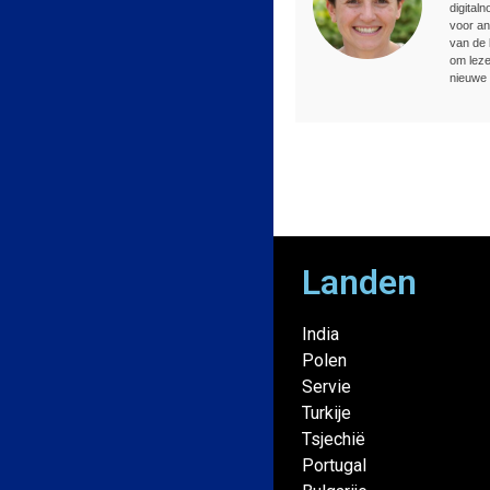
digital
voor an
van de 
om leze
nieuwe 
Landen
India
Polen
Servie
Turkije
Tsjechië
Portugal