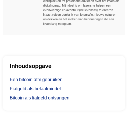
werkplekken tot praktische adviezen over het leven als
digitalnomad. Mijn doel is om lezers te helpen een
evenwichtige en avontuurlijke levensstijl te creëren.
Naast reizen geniet ik van fotografie, nieuwe culturen
ontdekken en het maken van herinneringen die een
leven lang meegaan.
Inhoudsopgave
Een bitcoin atm gebruiken
Fiatgeld als betaalmiddel
Bitcoin als fiatgeld ontvangen