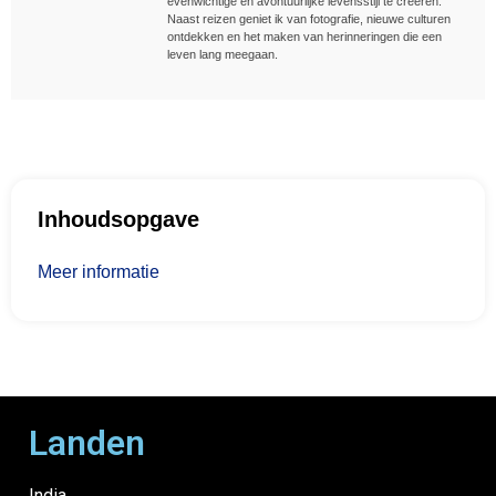
evenwichtige en avontuurlijke levensstijl te creëren.
Naast reizen geniet ik van fotografie, nieuwe culturen
ontdekken en het maken van herinneringen die een
leven lang meegaan.
Inhoudsopgave
Meer informatie
Landen
India