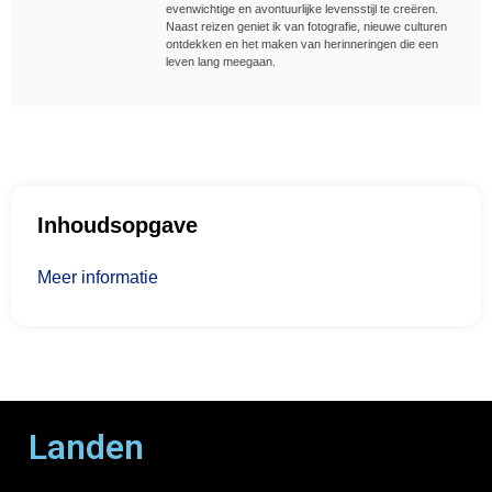
evenwichtige en avontuurlijke levensstijl te creëren.
Naast reizen geniet ik van fotografie, nieuwe culturen
ontdekken en het maken van herinneringen die een
leven lang meegaan.
Inhoudsopgave
Meer informatie
Landen