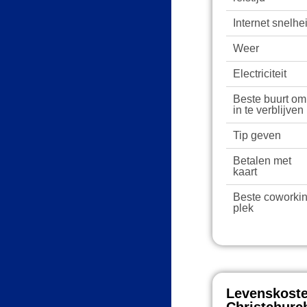
Internet snelhe
Weer
Electriciteit
Beste buurt om
in te verblijven
Tip geven
Betalen met
kaart
Beste coworki
plek
Levenskoste