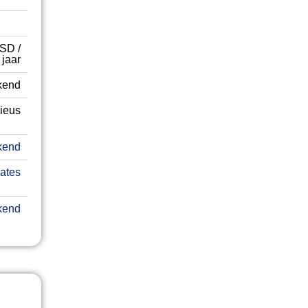
SD /
jaar
kend
gieus
kend
ates
kend