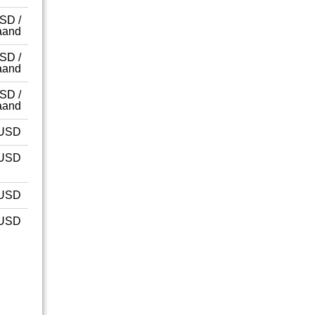
SD /
aand
SD /
aand
SD /
aand
USD
USD
USD
USD