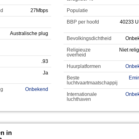
id
27Mbps
Populatie
BBP per hoofd
40233 U
Australische plug
Bevolkingsdichtheid
Onbe
Religieuze
Niet reli
overheid
.93
Huurplatformen
Onbe
Ja
Beste
Emir
luchtvaartmaatschappij
ng
Onbekend
Internationale
Onbe
luchthaven
n in
Cost of Living