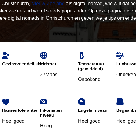
 Christchurch,
Nieuw-Zeeland
als digital nomad, wie wilt dat no
ieuw-Zeeland wordt steeds populairder. Op deze pagina delen
re digital nomads in Christchurch en geven we je tips om er de
Gezinsvriendelijkheid
Internet
Temperatuur
Luchtkwal
(gemiddeld)
27Mbps
Onbeken
Onbekend
Rassentolerantie
Inkomsten
Engels niveau
Begaanba
niveau
Heel goed
Heel goed
Heel go
Hoog