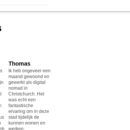
s
Anne
Meike
Thomas
een
Ik was vorige maand
Na eerst 2 weekjes
Ik heb ongeve
en
voor 2 weken op
op een
maand gewoon
workation in
werkvakantie te zijn
gewerkt als dig
Christchurch. Wat
geweest in
nomad in
een top plek om te
Christchurch direct
Christchurch. 
verblijven! Ik had
besloten om voor
was echt een
een leuke co
langere tijd erheen
fantastische
ze
working plek
te vertrekken. Ik
ervaring om in
gevonden vlakbij
woon inmiddels dus
stad tijdelijk de
mijn hotel en heb
al bijna een jaar in
kunnen wonen
daar veel leuke
Christchurch en heb
werken.