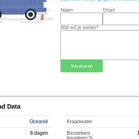
Naam
Email
Wat wil je weten?
Versturen
ad Data
Digital Nomad Guide
Oceanië
Kraanwater
8 dagen
Bezoekers
terugkeer %