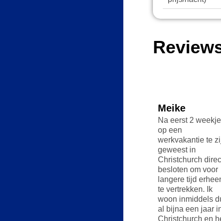
Review
Anne
Meike
Thomas
Ik was vorige maand
Na eerst 2 weekjes
Ik heb ongeveer 
voor 2 weken op
op een
maand gewoond 
workation in
werkvakantie te zijn
gewerkt als digital
Christchurch. Wat
geweest in
nomad in
een top plek om te
Christchurch direct
Christchurch. Het
verblijven! Ik had
besloten om voor
was echt een
een leuke co
langere tijd erheen
fantastische
working plek
te vertrekken. Ik
ervaring om in de
gevonden vlakbij
woon inmiddels dus
stad tijdelijk de
mijn hotel en heb
al bijna een jaar in
kunnen wonen en
daar veel leuke
Christchurch en heb
werken.