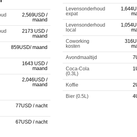
h
Levensonderhoud
1,644U
expat
m
oud
2,569USD /
maand
Levensonderhoud
1,054U
local
m
oud
2173 USD /
maand
Coworking
316U
kosten
m
859USD/ maand
Avondmaaltijd
7
1643 USD /
maand
Coca-Cola
1
(0.3L)
2,046USD /
maand
Koffie
2
Bier (0.5L)
4
77USD / nacht
67USD / nacht