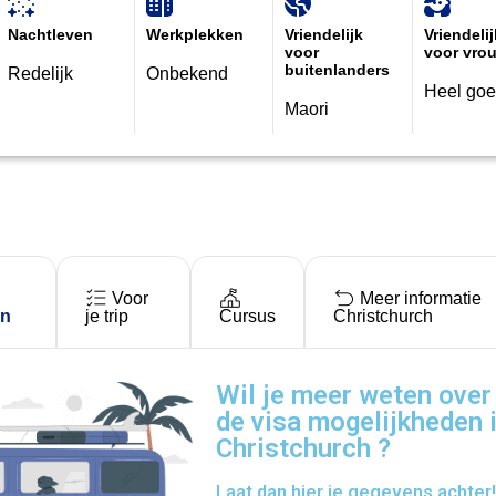
Nachtleven
Werkplekken
Vriendelijk
Vriendelij
voor
voor vro
buitenlanders
Redelijk
Onbekend
Heel go
Maori
Voor
Meer informatie
en
je trip
Cursus
Christchurch
Wil je meer weten over
de visa mogelijkheden 
Christchurch ?
Laat dan hier je gegevens achter!