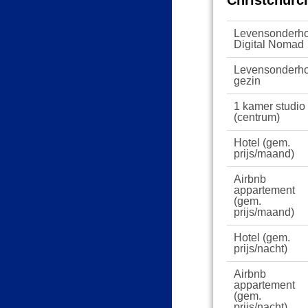
Christchurc
Levensonderh
Digital Nomad
Levensonderh
gezin
1 kamer studio
(centrum)
Hotel (gem.
prijs/maand)
Airbnb
appartement
(gem.
prijs/maand)
Hotel (gem.
prijs/nacht)
Airbnb
appartement
(gem.
prijs/nacht)