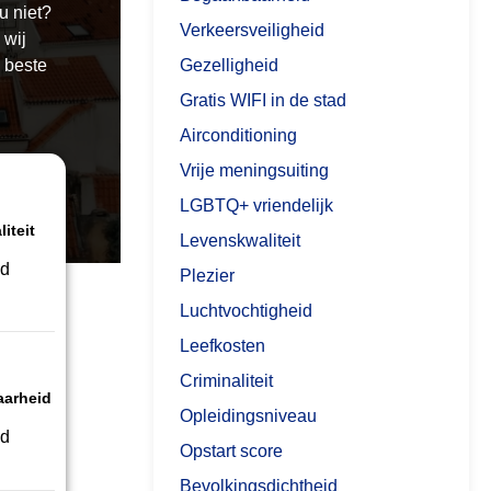
u niet?
Verkeersveiligheid
 wij
 beste
Gezelligheid
Gratis WIFI in de stad
Airconditioning
Vrije meningsuiting
LGBTQ+ vriendelijk
iteit
Levenskwaliteit
d
Plezier
Luchtvochtigheid
Leefkosten
Criminaliteit
arheid
Opleidingsniveau
ed
Opstart score
Bevolkingsdichtheid