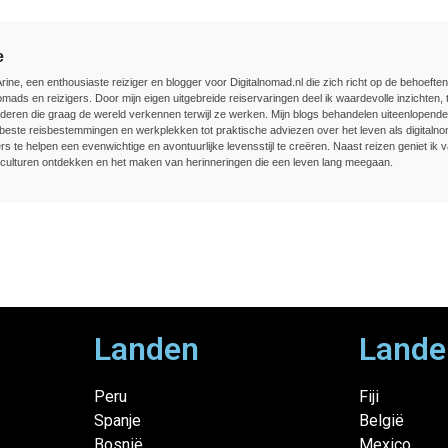
e
Arine, een enthousiaste reiziger en blogger voor Digitalnomad.nl die zich richt op de behoefte
nomads en reizigers. Door mijn eigen uitgebreide reiservaringen deel ik waardevolle inzichten, t
deren die graag de wereld verkennen terwijl ze werken. Mijn blogs behandelen uiteenlopend
beste reisbestemmingen en werkplekken tot praktische adviezen over het leven als digitalnom
rs te helpen een evenwichtige en avontuurlijke levensstijl te creëren. Naast reizen geniet ik v
culturen ontdekken en het maken van herinneringen die een leven lang meegaan.
Landen
Lande
Peru
Fiji
Spanje
België
Bosnië
Mexico