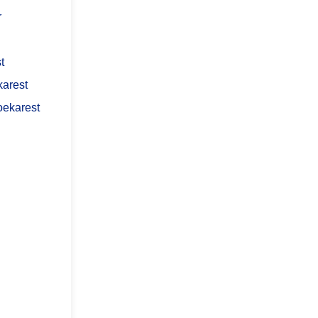
r
t
karest
oekarest