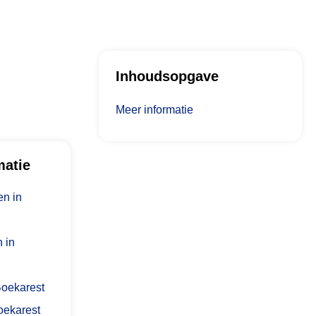
Inhoudsopgave
Meer informatie
matie
n in
 in
 Boekarest
oekarest