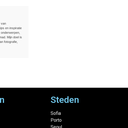
n van
ips en inspiratie
e onderwerpen,
ad. Mijn doel is
an fotografie,
n
Steden
Sofia
Porto
Seoul