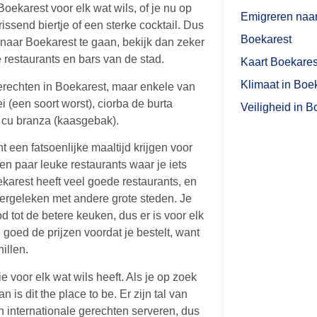
 Boekarest voor elk wat wils, of je nu op
Emigreren naa
issend biertje of een sterke cocktail. Dus
Boekarest
 naar Boekarest te gaan, bekijk dan zeker
 restaurants en bars van de stad.
Kaart Boekares
Klimaat in Boe
gerechten in Boekarest, maar enkele van
ei (een soort worst), ciorba de burta
Veiligheid in B
 cu branza (kaasgebak).
nt een fatsoenlijke maaltijd krijgen voor
en paar leuke restaurants waar je iets
karest heeft veel goede restaurants, en
 vergeleken met andere grote steden. Je
od tot de betere keuken, dus er is voor elk
 goed de prijzen voordat je bestelt, want
illen.
e voor elk wat wils heeft. Als je op zoek
n is dit the place to be. Er zijn tal van
en internationale gerechten serveren, dus