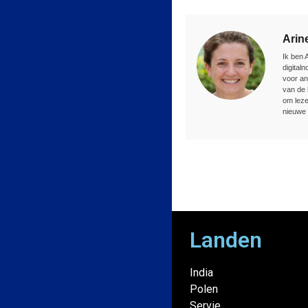
Arin
Ik ben 
digital
voor an
van de 
om leze
nieuwe 
Landen
India
Polen
Servie