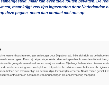
 samengesteld, maar kan eventuele fouten bevatten. De redac
geweest, maar krijgt veel tips ingezonden door Nederlandse
n op deze pagina, neem dan contact met ons op.
e
Arine, een enthousiaste reiziger en blogger voor Digitalnomad.nl die zich richt op de behoefte
nomads en reizigers. Door mijn eigen uitgebreide reiservaringen deel ik waardevolle inzichten, t
deren die graag de wereld verkennen terwijl ze werken. Mijn blogs behandelen uiteenlopend
beste reisbestemmingen en werkplekken tot praktische adviezen over het leven als digitalnom
rs te helpen een evenwichtige en avontuurlijke levensstijl te creëren. Naast reizen geniet ik v
culturen ontdekken en het maken van herinneringen die een leven lang meegaan.