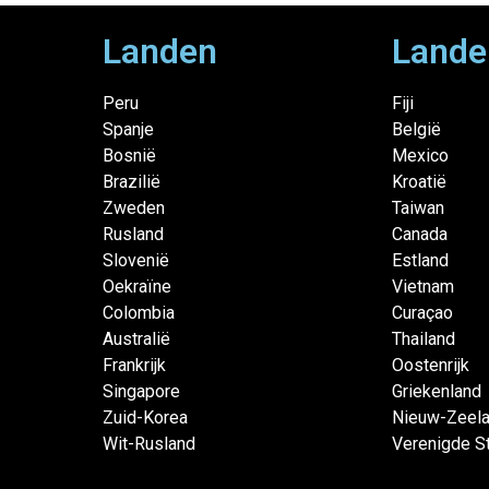
Landen
Lande
Peru
Fiji
Spanje
België
Bosnië
Mexico
Brazilië
Kroatië
Zweden
Taiwan
Rusland
Canada
Slovenië
Estland
Oekraïne
Vietnam
Colombia
Curaçao
Australië
Thailand
Frankrijk
Oostenrijk
Singapore
Griekenland
Zuid-Korea
Nieuw-Zeel
Wit-Rusland
Verenigde S