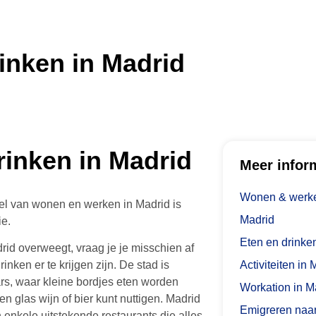
inken in Madrid
rinken in Madrid
Meer infor
Wonen & werke
el van wonen en werken in Madrid is
Madrid
ie.
Eten en drinke
drid overweegt, vraag je je misschien af
Activiteiten in 
inken er te krijgen zijn. De stad is
rs, waar kleine bordjes eten worden
Workation in M
n glas wijn of bier kunt nuttigen. Madrid
Emigreren naa
 enkele uitstekende restaurants die alles