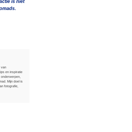
tie is niet
 nomads.
n van
ips en inspiratie
e onderwerpen,
ad. Mijn doel is
an fotografie,