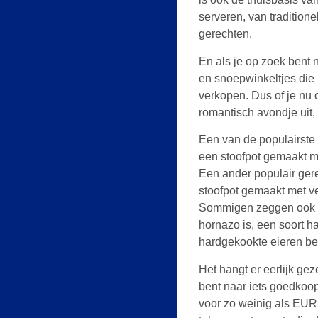
serveren, van tradition
gerechten.
En als je op zoek bent n
en snoepwinkeltjes die
verkopen. Dus of je nu 
romantisch avondje uit, M
Een van de populairste 
een stoofpot gemaakt m
Een ander populair gere
stoofpot gemaakt met ve
Sommigen zeggen ook da
hornazo is, een soort ha
hardgekookte eieren be
Het hangt er eerlijk gez
bent naar iets goedkoop
voor zo weinig als EUR 1