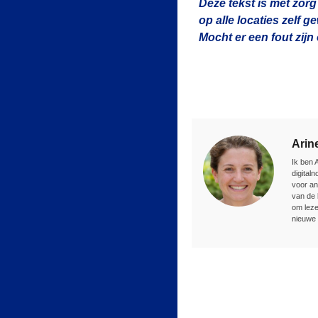
Deze tekst is met zorg
op alle locaties zelf 
Mocht er een fout zij
Arin
Ik ben 
digital
voor an
van de 
om leze
nieuwe 