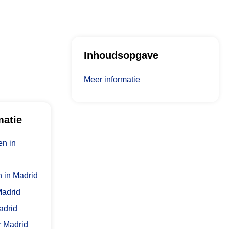
Inhoudsopgave
Meer informatie
matie
n in
n in Madrid
Madrid
adrid
r Madrid