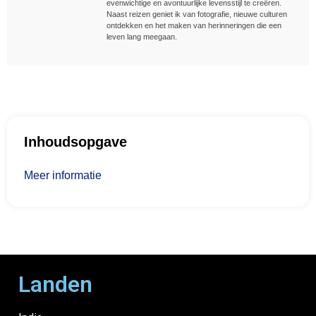
evenwichtige en avontuurlijke levensstijl te creëren.
Naast reizen geniet ik van fotografie, nieuwe culturen
ontdekken en het maken van herinneringen die een
leven lang meegaan.
Inhoudsopgave
Meer informatie
Landen