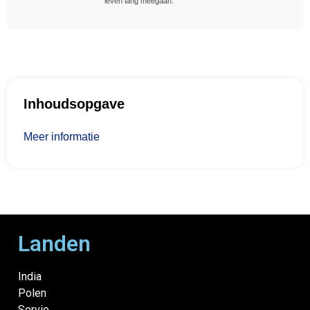
leven lang meegaan.
Inhoudsopgave
Meer informatie
Landen
India
Polen
Servie