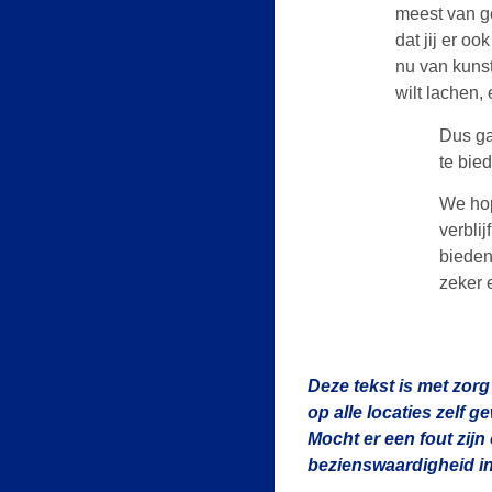
meest van 
dat jij er oo
nu van kuns
wilt lachen, 
Dus ga
te bied
We hop
verblij
bieden 
zeker 
Deze tekst is met zorg
op alle locaties zelf 
Mocht er een fout zijn
bezienswaardigheid in 