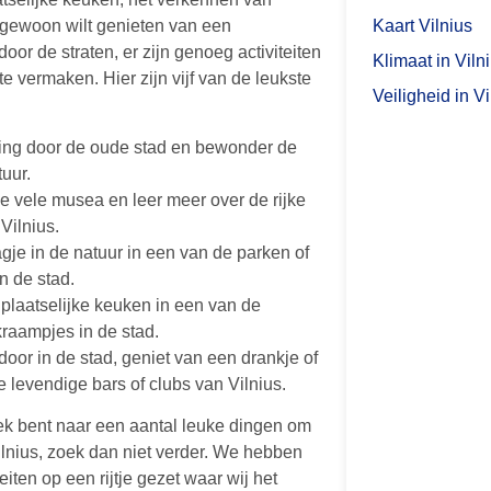
Kaart Vilnius
f gewoon wilt genieten van een
or de straten, er zijn genoeg activiteiten
Klimaat in Viln
te vermaken. Hier zijn vijf van de leukste
Veiligheid in Vi
ng door de oude stad en bewonder de
tuur.
 vele musea en leer meer over de rijke
Vilnius.
gje in de natuur in een van de parken of
n de stad.
 plaatselijke keuken in een van de
kraampjes in de stad.
oor in de stad, geniet van een drankje of
 levendige bars of clubs van Vilnius.
ek bent naar een aantal leuke dingen om
ilnius, zoek dan niet verder. We hebben
iteiten op een rijtje gezet waar wij het