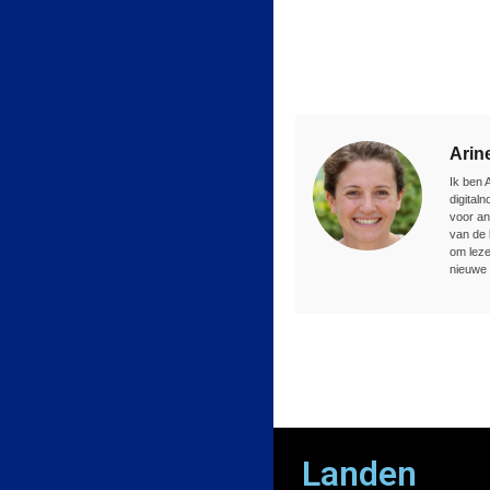
Arin
Ik ben 
digital
voor an
van de 
om leze
nieuwe 
Landen