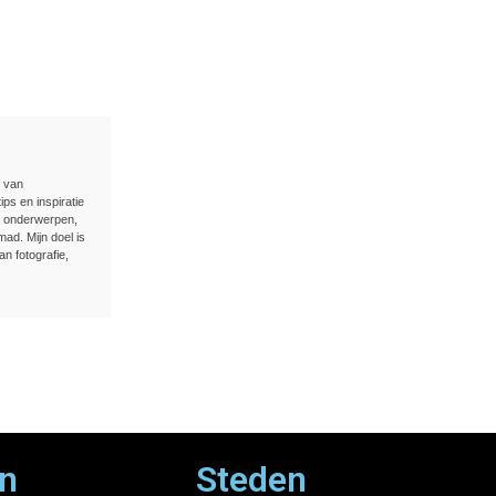
n van
ips en inspiratie
e onderwerpen,
ad. Mijn doel is
an fotografie,
n
Steden