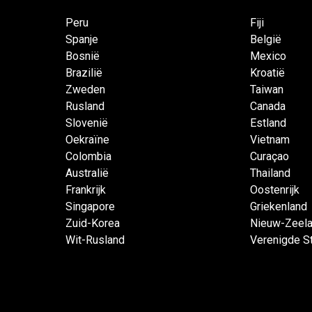
Peru
Fiji
Spanje
België
Bosnië
Mexico
Brazilië
Kroatië
Zweden
Taiwan
Rusland
Canada
Slovenië
Estland
Oekraïne
Vietnam
Colombia
Curaçao
Australië
Thailand
Frankrijk
Oostenrijk
Singapore
Griekenland
Zuid-Korea
Nieuw-Zeel
Wit-Rusland
Verenigde S