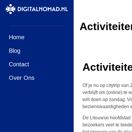
Activiteite
Home
Blog
Contact
Activiteit
Over Ons
Of je nu op citytrip van
verblijft om (online) te
wilt doen op zondag. Vi
bezienswaardigheden e
De Litouwse hoofdstad 
bezoekers veel te biede
het proeven van de plaa