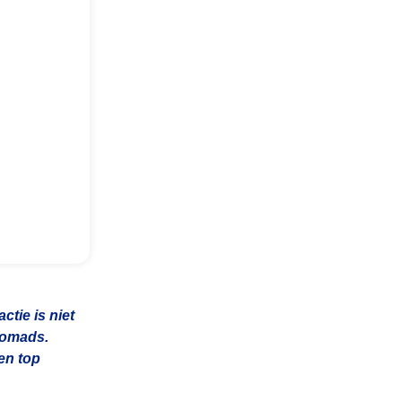
tie is niet
 nomads.
en top