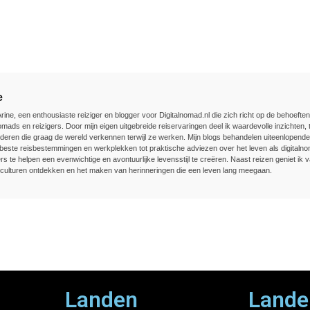
e
Arine, een enthousiaste reiziger en blogger voor Digitalnomad.nl die zich richt op de behoefte
nomads en reizigers. Door mijn eigen uitgebreide reiservaringen deel ik waardevolle inzichten, t
deren die graag de wereld verkennen terwijl ze werken. Mijn blogs behandelen uiteenlopend
beste reisbestemmingen en werkplekken tot praktische adviezen over het leven als digitalnom
rs te helpen een evenwichtige en avontuurlijke levensstijl te creëren. Naast reizen geniet ik v
culturen ontdekken en het maken van herinneringen die een leven lang meegaan.
Landen
Lande