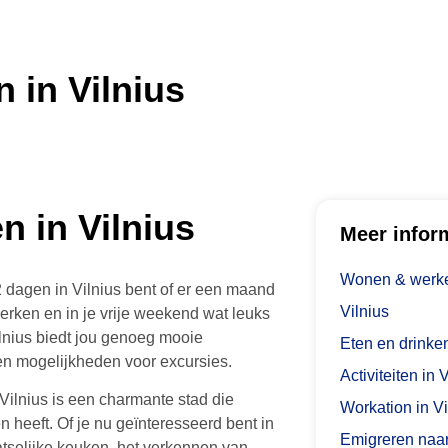
n in Vilnius
en in Vilnius
Meer infor
Wonen & werke
 2 dagen in Vilnius bent of er een maand
Vilnius
 werken en in je vrije weekend wat leuks
lnius biedt jou genoeg mooie
Eten en drinken
n mogelijkheden voor excursies.
Activiteiten in 
Vilnius is een charmante stad die
Workation in Vi
n heeft. Of je nu geïnteresseerd bent in
Emigreren naar
tselijke keuken, het verkennen van