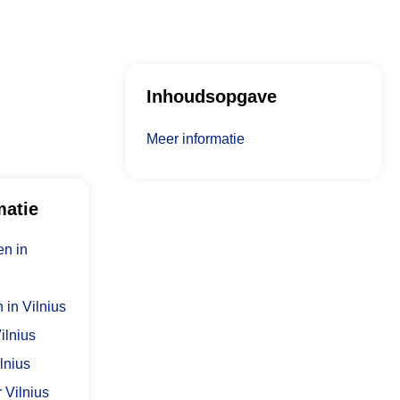
Inhoudsopgave
Meer informatie
matie
n in
 in Vilnius
Vilnius
lnius
 Vilnius