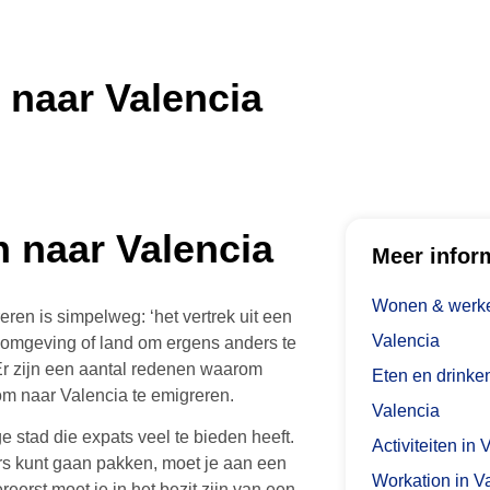
 naar Valencia
 naar Valencia
Meer infor
Wonen & werke
ren is simpelweg: ‘het vertrek uit een
Valencia
e omgeving of land om ergens anders te
Er zijn een aantal redenen waarom
Eten en drinken
m naar Valencia te emigreren.
Valencia
e stad die expats veel te bieden heeft.
Activiteiten in 
ers kunt gaan pakken, moet je aan een
Workation in V
reerst moet je in het bezit zijn van een