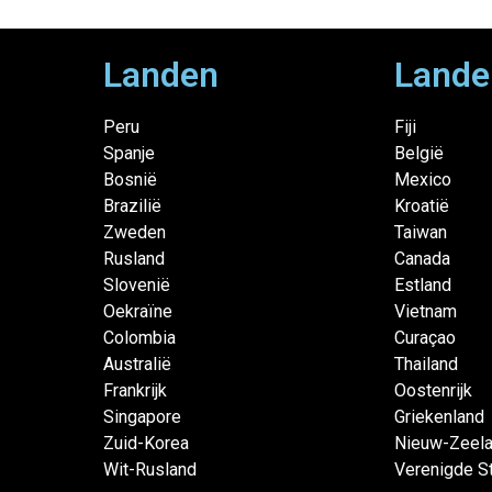
Landen
Lande
Peru
Fiji
Spanje
België
Bosnië
Mexico
Brazilië
Kroatië
Zweden
Taiwan
Rusland
Canada
Slovenië
Estland
Oekraïne
Vietnam
Colombia
Curaçao
Australië
Thailand
Frankrijk
Oostenrijk
Singapore
Griekenland
Zuid-Korea
Nieuw-Zeel
Wit-Rusland
Verenigde S