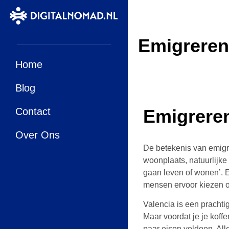
Emigreren
Home
Blog
Contact
Emigreren
Over Ons
De betekenis van emigre
woonplaats, natuurlijk
gaan leven of wonen’. 
mensen ervoor kiezen o
Valencia is een prachtig
Maar voordat je je koff
paar eisen voldoen. Alle