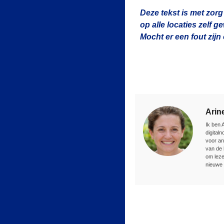
Deze tekst is met zorg
op alle locaties zelf 
Mocht er een fout zij
Arin
Ik ben 
digital
voor an
van de 
om leze
nieuwe 