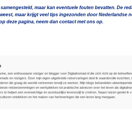
 samengesteld, maar kan eventuele fouten bevatten. De redac
geweest, maar krijgt veel tips ingezonden door Nederlandse
n op deze pagina, neem dan contact met ons op.
e
Arine, een enthousiaste reiziger en blogger voor Digitalnomad.nl die zich richt op de behoefte
nomads en reizigers. Door mijn eigen uitgebreide reiservaringen deel ik waardevolle inzichten, t
deren die graag de wereld verkennen terwijl ze werken. Mijn blogs behandelen uiteenlopend
beste reisbestemmingen en werkplekken tot praktische adviezen over het leven als digitalnom
rs te helpen een evenwichtige en avontuurlijke levensstijl te creëren. Naast reizen geniet ik v
culturen ontdekken en het maken van herinneringen die een leven lang meegaan.