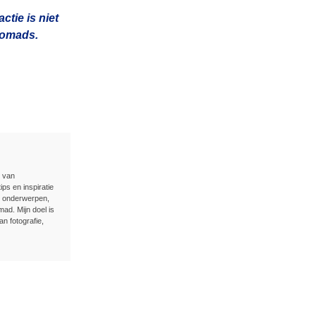
tie is niet
 nomads.
n van
ips en inspiratie
e onderwerpen,
ad. Mijn doel is
an fotografie,