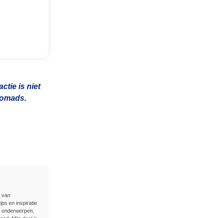
tie is niet
 nomads.
n van
ips en inspiratie
e onderwerpen,