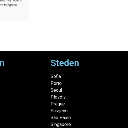
ad. Mijn doel is
an fotografie,
n
Steden
Sofia
Porto
Seoul
Plovdiv
Prague
Sarajevo
Sao Paulo
Singapore