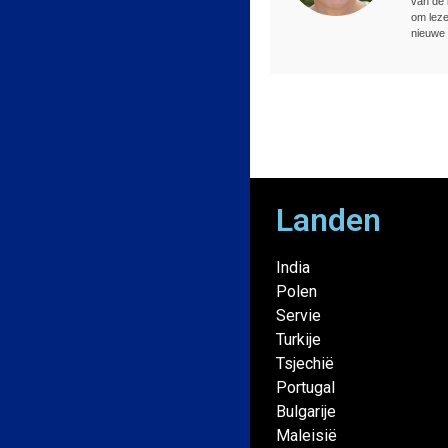
van de 
om leze
nieuwe 
Landen
India
Polen
Servie
Turkije
Tsjechië
Portugal
Bulgarije
Maleisië