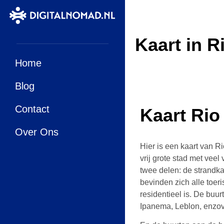
Kaart in R
Home
Blog
Contact
Kaart Rio
Over Ons
Hier is een kaart van Ri
vrij grote stad met veel
twee delen: de strandka
bevinden zich alle toeri
residentieel is. De buu
Ipanema, Leblon, enzov