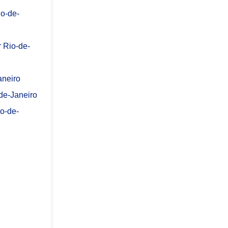
io-de-
 Rio-de-
aneiro
-de-Janeiro
io-de-