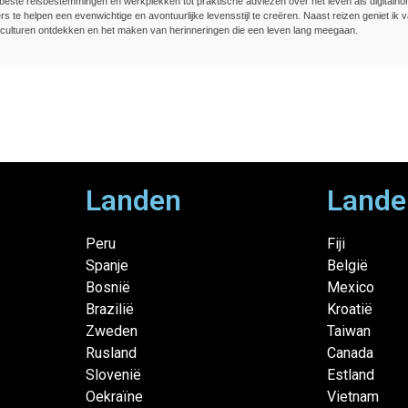
beste reisbestemmingen en werkplekken tot praktische adviezen over het leven als digitalnom
rs te helpen een evenwichtige en avontuurlijke levensstijl te creëren. Naast reizen geniet ik v
culturen ontdekken en het maken van herinneringen die een leven lang meegaan.
Landen
Lande
Peru
Fiji
Spanje
België
Bosnië
Mexico
Brazilië
Kroatië
Zweden
Taiwan
Rusland
Canada
Slovenië
Estland
Oekraïne
Vietnam