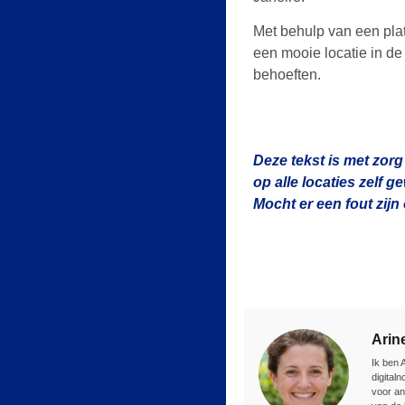
Met behulp van een pla
een mooie locatie in de
behoeften.
Deze tekst is met zorg
op alle locaties zelf 
Mocht er een fout zij
Arin
Ik ben 
digital
voor an