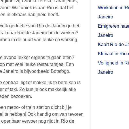
rgkant zijn Santa Teresa, Laranjeiras,
Workation in R
oort. Wat uniek is aan Rio is dat het
en in elkaars nabijheid heeft.
Janeiro
elk gedeelte van Rio de Janeiro je het
Emigreren naar
oral naar Rio de Janeiro om te werken?
Janeiro
irbnb in de buurt van leuke co working
Kaart Rio-de-J
Klimaat in Rio
de avond lekker ergens te gaan eten?
Veiligheid in R
 op met veel leuke restaurantjes. Een
e Janeiro is bijvoorbeeld Botafogo.
Janeiro
 centraal ligt of makkelijk te bereiken is
 of taxi. Zo kun je ook makkelijk alle
heden bezoeken.
en metro- of trein station dicht bij je
el te hebben! Ook handig om van tevoren
t openbaar vervoer nog rijdt in Rio de