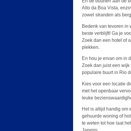
En de buurten aan de be
Alto da Boa Vista, enzov
zowel stranden als berg
Bedenk van tevoren in w
beste verblijft!
Ga je vo
Zoek dan een hotel of a
plekken.
En hou je ervan om in 
Zoek dan juist een wijk
populaire buurt in Rio d
Kies voor een locatie die
met het openbaar vervoer
leuke bezienswaardig
Het is altijd handig om e
gehuurde woning of hot
te weten tot hoe laat he
Janeiro.