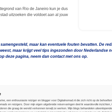
ttegrond van Rio de Janeiro kun je dus
 stad uitzoeken die voldoet aan al jouw
 samengesteld, maar kan eventuele fouten bevatten. De redac
geweest, maar krijgt veel tips ingezonden door Nederlandse
n op deze pagina, neem dan contact met ons op.
e
Arine, een enthousiaste reiziger en blogger voor Digitalnomad.nl die zich richt op de behoefte
nomads en reizigers. Door mijn eigen uitgebreide reiservaringen deel ik waardevolle inzichten, t
deren die graag de wereld verkennen terwijl ze werken. Mijn blogs behandelen uiteenlopend