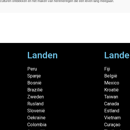
culturen ontdekken en het maken van herinneringen die een leven lang meegaan.
Landen
Lande
Peru
Fiji
Spanje
België
Bosnië
Mexico
Brazilië
Kroatië
Zweden
Taiwan
Rusland
Canada
Slovenië
Estland
Oekraïne
Vietnam
Colombia
Curaçao