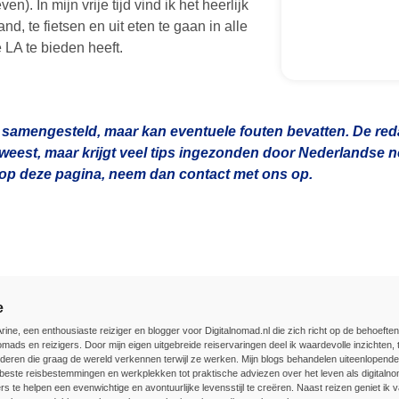
en). In mijn vrije tijd vind ik het heerlijk
nd, te fietsen en uit eten te gaan in alle
e LA te bieden heeft.
 samengesteld, maar kan eventuele fouten bevatten. De redac
geweest, maar krijgt veel tips ingezonden door Nederlandse
n op deze pagina, neem dan contact met ons op.
e
Arine, een enthousiaste reiziger en blogger voor Digitalnomad.nl die zich richt op de behoefte
nomads en reizigers. Door mijn eigen uitgebreide reiservaringen deel ik waardevolle inzichten, t
deren die graag de wereld verkennen terwijl ze werken. Mijn blogs behandelen uiteenlopend
beste reisbestemmingen en werkplekken tot praktische adviezen over het leven als digitalnom
rs te helpen een evenwichtige en avontuurlijke levensstijl te creëren. Naast reizen geniet ik v