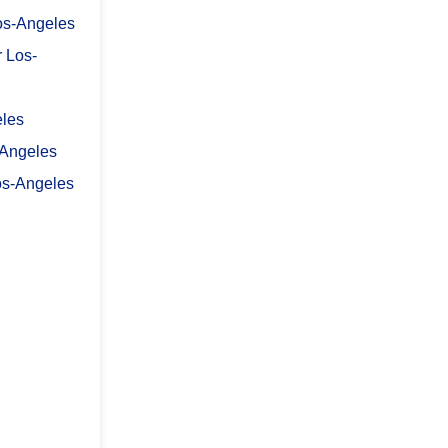
os-Angeles
 Los-
eles
-Angeles
Los-Angeles