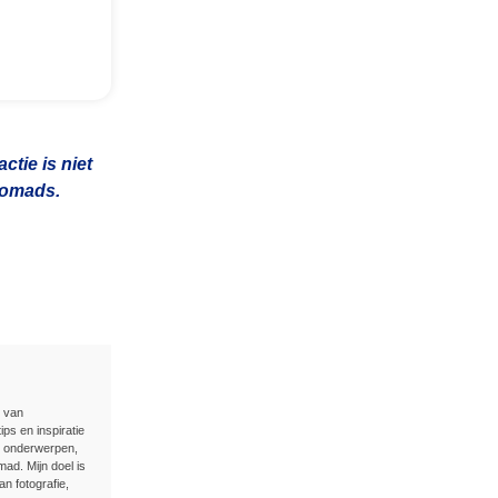
tie is niet
 nomads.
n van
ips en inspiratie
e onderwerpen,
ad. Mijn doel is
an fotografie,