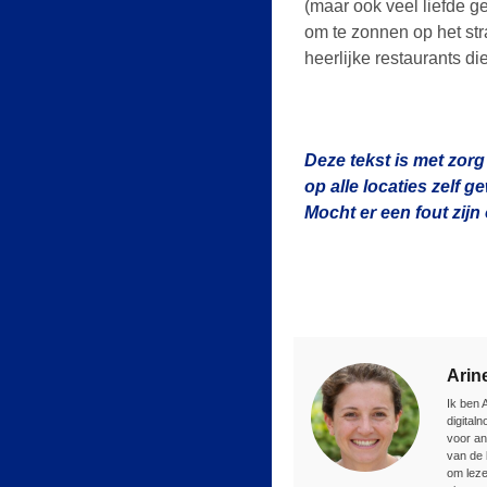
(maar ook veel liefde gev
om te zonnen op het stra
heerlijke restaurants di
Deze tekst is met zorg
op alle locaties zelf 
Mocht er een fout zij
Arin
Ik ben 
digital
voor an
van de 
om leze