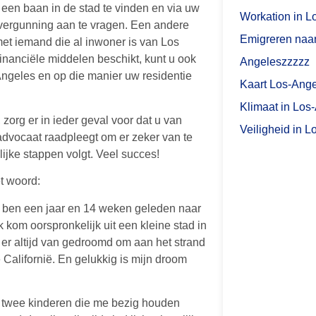
een baan in de stad te vinden en via uw
Workation in L
svergunning aan te vragen. Een andere
Emigreren naar
met iemand die al inwoner is van Los
financiële middelen beschikt, kunt u ook
Angeles
zzzzz
Angeles en op die manier uw residentie
Kaart Los-Ang
Klimaat in Los
 zorg er in ieder geval voor dat u van
Veiligheid in 
advocaat raadpleegt om er zeker van te
lijke stappen volgt. Veel succes!
t woord:
Ik ben een jaar en 14 weken geleden naar
 kom oorspronkelijk uit een kleine stad in
er altijd van gedroomd om aan het strand
 Californië. En gelukkig is mijn droom
 twee kinderen die me bezig houden