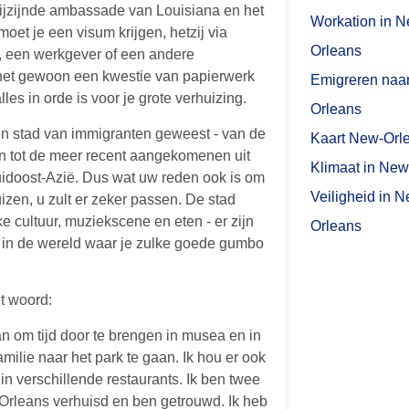
bijzijnde ambassade van Louisiana en het
Workation in N
oet je een visum krijgen, hetzij via
Orleans
e, een werkgever of een andere
s het gewoon een kwestie van papierwerk
Emigreren naa
lles in orde is voor je grote verhuizing.
Orleans
en stad van immigranten geweest - van de
Kaart New-Orl
en tot de meer recent aangekomenen uit
Klimaat in New
idoost-Azië. Dus wat uw reden ook is om
Veiligheid in 
izen, u zult er zeker passen. De stad
ke cultuur, muziekscene en eten - er zijn
Orleans
 in de wereld waar je zulke goede gumbo
t woord:
an om tijd door te brengen in musea en in
milie naar het park te gaan. Ik hou er ook
in verschillende restaurants. Ik ben twee
Orleans verhuisd en ben getrouwd. Ik heb