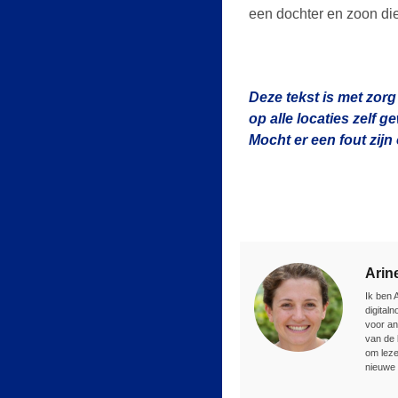
een dochter en zoon die 
Deze tekst is met zorg
op alle locaties zelf 
Mocht er een fout zij
Arin
Ik ben 
digital
voor an
van de 
om leze
nieuwe 