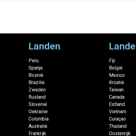
Landen
Lande
Peru
Fiji
Spanje
België
Bosnië
Mexico
Brazilië
Kroatië
Zweden
Taiwan
Rusland
Canada
Slovenië
Estland
Oekraïne
Vietnam
Colombia
Curaçao
Australië
Thailand
Frankrijk
Oostenrijk