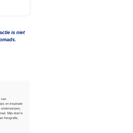
tie is niet
 nomads.
n van
ips en inspiratie
e onderwerpen,
ad. Mijn doel is
an fotografie,