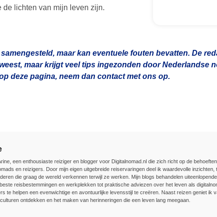
de lichten van mijn leven zijn.
 samengesteld, maar kan eventuele fouten bevatten. De redac
geweest, maar krijgt veel tips ingezonden door Nederlandse
n op deze pagina, neem dan contact met ons op.
e
Arine, een enthousiaste reiziger en blogger voor Digitalnomad.nl die zich richt op de behoefte
nomads en reizigers. Door mijn eigen uitgebreide reiservaringen deel ik waardevolle inzichten, t
deren die graag de wereld verkennen terwijl ze werken. Mijn blogs behandelen uiteenlopend
beste reisbestemmingen en werkplekken tot praktische adviezen over het leven als digitalnom
rs te helpen een evenwichtige en avontuurlijke levensstijl te creëren. Naast reizen geniet ik v
culturen ontdekken en het maken van herinneringen die een leven lang meegaan.