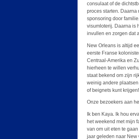
consulaat of de dichtst
proces starten. Daarna m
sponsoring door famili
visumloterij. Daarna i
invullen en zorgen dat a
New Orleans is altijd e
eerste Franse kolonist
Centraal-Amerika en Zu
hierheen te willen verhu
staat bekend om zijn rij
weinig andere plaatsen
of beignets kunt krijgen!
Onze bezoekers aan he
Ik ben Kaya. Ik hou erv
het weekend met mijn fa
van om uit eten te gaan 
jaar geleden naar New 