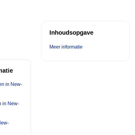
Inhoudsopgave
Meer informatie
matie
n in New-
n in New-
 New-