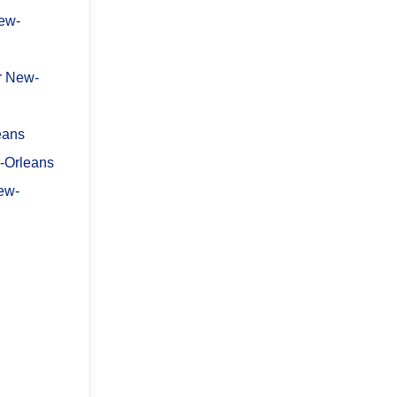
ew-
r New-
eans
-Orleans
New-