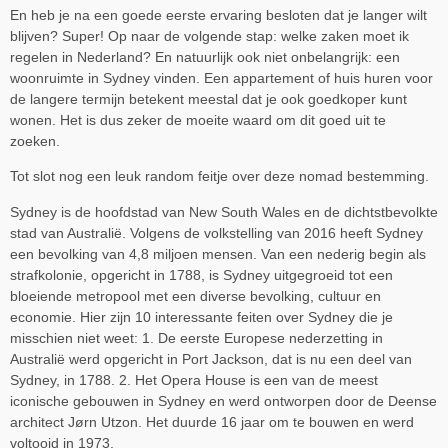
En heb je na een goede eerste ervaring besloten dat je langer wilt
blijven? Super! Op naar de volgende stap: welke zaken moet ik
regelen in Nederland? En natuurlijk ook niet onbelangrijk: een
woonruimte in Sydney vinden. Een appartement of huis huren voor
de langere termijn betekent meestal dat je ook goedkoper kunt
wonen. Het is dus zeker de moeite waard om dit goed uit te
zoeken.
Tot slot nog een leuk random feitje over deze nomad bestemming.
Sydney is de hoofdstad van New South Wales en de dichtstbevolkte
stad van Australië. Volgens de volkstelling van 2016 heeft Sydney
een bevolking van 4,8 miljoen mensen. Van een nederig begin als
strafkolonie, opgericht in 1788, is Sydney uitgegroeid tot een
bloeiende metropool met een diverse bevolking, cultuur en
economie. Hier zijn 10 interessante feiten over Sydney die je
misschien niet weet: 1. De eerste Europese nederzetting in
Australië werd opgericht in Port Jackson, dat is nu een deel van
Sydney, in 1788. 2. Het Opera House is een van de meest
iconische gebouwen in Sydney en werd ontworpen door de Deense
architect Jørn Utzon. Het duurde 16 jaar om te bouwen en werd
voltooid in 1973.