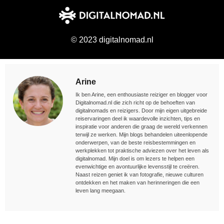
© 2023 digitalnomad.nl
Arine
Ik ben Arine, een enthousiaste reiziger en blogger voor
Digitalnomad.nl die zich richt op de behoeften van
digitalnomads en reizigers. Door mijn eigen uitgebreide
reiservaringen deel ik waardevolle inzichten, tips en
inspiratie voor anderen die graag de wereld verkennen
terwijl ze werken. Mijn blogs behandelen uiteenlopende
onderwerpen, van de beste reisbestemmingen en
werkplekken tot praktische adviezen over het leven als
digitalnomad. Mijn doel is om lezers te helpen een
evenwichtige en avontuurlijke levensstijl te creëren.
Naast reizen geniet ik van fotografie, nieuwe culturen
ontdekken en het maken van herinneringen die een
leven lang meegaan.