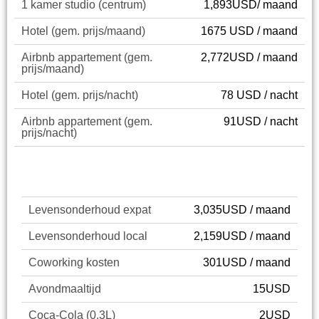
1 kamer studio (centrum)
1,893USD/ maand
Hotel (gem. prijs/maand)
1675 USD / maand
Airbnb appartement (gem.
2,772USD / maand
prijs/maand)
Hotel (gem. prijs/nacht)
78 USD / nacht
Airbnb appartement (gem.
91USD / nacht
prijs/nacht)
Cost of Living
Levensonderhoud expat
3,035USD / maand
Levensonderhoud local
2,159USD / maand
Coworking kosten
301USD / maand
Avondmaaltijd
15USD
Coca-Cola (0.3L)
2USD