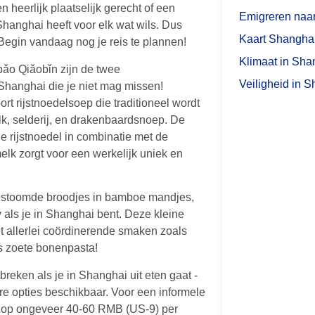
 heerlijk plaatselijk gerecht of een
Emigreren naa
 Shanghai heeft voor elk wat wils. Dus
Kaart Shangha
Begin vandaag nog je reis te plannen!
Klimaat in Sha
ǎo Qiǎobǐn zijn de twee
Veiligheid in 
Shanghai die je niet mag missen!
rt rijstnoedelsoep die traditioneel wordt
k, selderij, en drakenbaardsnoep. De
e rijstnoedel in combinatie met de
lk zorgt voor een werkelijk uniek en
estoomde broodjes in bamboe mandjes,
y als je in Shanghai bent. Deze kleine
t allerlei coördinerende smaken zoals
fs zoete bonenpasta!
 breken als je in Shanghai uit eten gaat -
re opties beschikbaar. Voor een informele
n op ongeveer 40-60 RMB (US-9) per