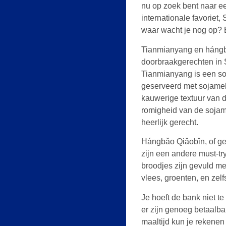
nu op zoek bent naar een
internationale favoriet,
waar wacht je nog op? 
Tianmianyang en hángb
doorbraakgerechten in 
Tianmianyang is een soo
geserveerd met sojamel
kauwerige textuur van d
romigheid van de sojame
heerlijk gerecht.
Hángbǎo Qiǎobǐn, of g
zijn een andere must-tr
broodjes zijn gevuld me
vlees, groenten, en zel
Je hoeft de bank niet te
er zijn genoeg betaalba
maaltijd kun je rekene