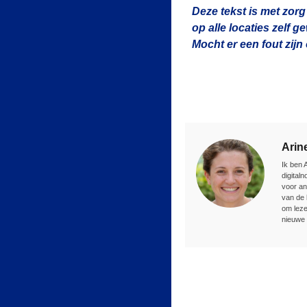
Deze tekst is met zorg
op alle locaties zelf 
Mocht er een fout zij
Arin
Ik ben 
digital
voor an
van de 
om leze
nieuwe 