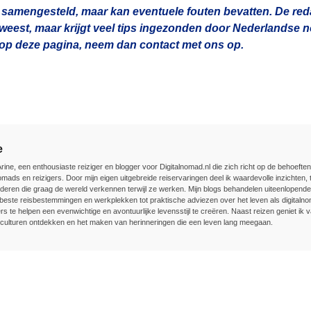
 samengesteld, maar kan eventuele fouten bevatten. De redac
geweest, maar krijgt veel tips ingezonden door Nederlandse
n op deze pagina, neem dan contact met ons op.
e
Arine, een enthousiaste reiziger en blogger voor Digitalnomad.nl die zich richt op de behoefte
nomads en reizigers. Door mijn eigen uitgebreide reiservaringen deel ik waardevolle inzichten, t
deren die graag de wereld verkennen terwijl ze werken. Mijn blogs behandelen uiteenlopend
beste reisbestemmingen en werkplekken tot praktische adviezen over het leven als digitalnom
rs te helpen een evenwichtige en avontuurlijke levensstijl te creëren. Naast reizen geniet ik v
culturen ontdekken en het maken van herinneringen die een leven lang meegaan.