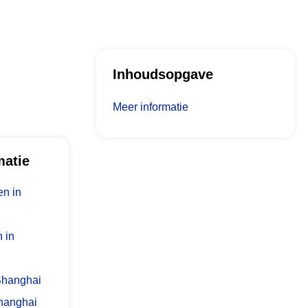
Inhoudsopgave
Meer informatie
matie
n in
 in
 Shanghai
hanghai