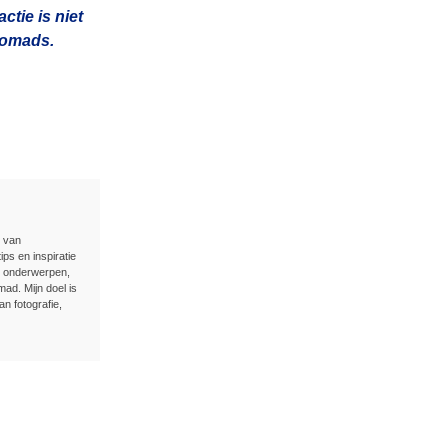
tie is niet
 nomads.
n van
ips en inspiratie
e onderwerpen,
ad. Mijn doel is
an fotografie,