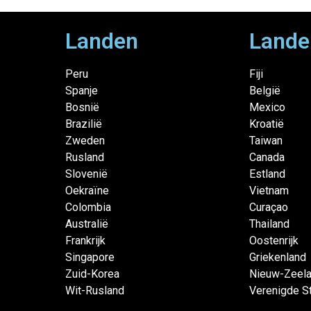
Landen
Lande
Peru
Fiji
Spanje
België
Bosnië
Mexico
Brazilië
Kroatië
Zweden
Taiwan
Rusland
Canada
Slovenië
Estland
Oekraïne
Vietnam
Colombia
Curaçao
Australië
Thailand
Frankrijk
Oostenrijk
Singapore
Griekenland
Zuid-Korea
Nieuw-Zeel
Wit-Rusland
Verenigde S