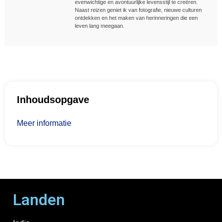
evenwichtige en avontuurlijke levensstijl te creëren.
Naast reizen geniet ik van fotografie, nieuwe culturen
ontdekken en het maken van herinneringen die een
leven lang meegaan.
Inhoudsopgave
Meer informatie
Landen